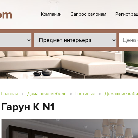
Компании
Запрос салонам
Регистрац
Главная
»
Домашняя мебель
»
Гостиные
»
Домашние каб
Гарун К N1