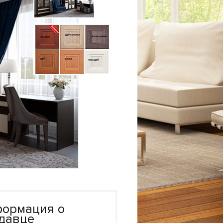
ормация о
давце