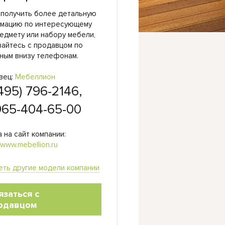
 получить более детальную
мацию по интересующему
едмету или набору мебели,
вайтесь с продавцом по
ным внизу телефонам.
вец:
Мебеллион
495) 796-2146,
965-404-65-00
 на сайт компании:
//www.mebellion.ru
еть другие модели компании
язаться с
одавцом