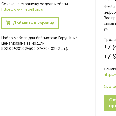
Ссылка на страничку модели мебели:
Чтобы
https://www.mebellion.ru
инфор
Вас пр
Добавить в корзину
связы
указан
Набор мебели для библиотеки Гарун К №1
Прода
Цена указана за модули
+7 (
502.09+201.02+502.07+704.02 (2 шт.).
+7-
Ссылка
https:
Смотр
Св
пр