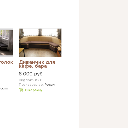
голок
Диванчик для
кафе, бара
8 000 руб.
и
Вид покрытия:
Производство:
Россия
ссия
В корзину