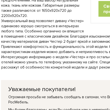
предпочтениями. На ваш выбор натуральная
кожа, ткань или кожзам. Габаритные размеры
Св
также различаются: от 1650х920х720 до
пр
2200х920х720.
Универсальный вид позволяет дивану «Честер»
одинаково хорошо смотреться в интерьерах
любого типа. Особенно органично он впишется
в помещения с классическим дизайном. Благодаря изысканному
качеству материалов диван Честер 2 будет яркой и запомин
Привлекают комфортность и функциональность этой модели. 
характеристикам изделия можно добавить и неприхотливость в
Интересующую информацию о модели «Честер» и про остальн
отелей можно узнать по телефону, указанному на сайте. Спец
расскажут об особенностях конкретной модели и дадут реком
Уважаемые покупатели!
Огромная просьба не забывать сообщать в салонах, что В
РосМебель.
Мы будем благодарны, если Вы сообщите нам о неверной