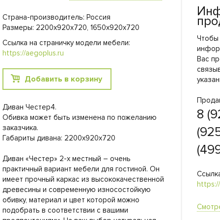
Инф
Страна-производитель: Россия
про
Размеры: 2200х920х720, 1650х920х720
Чтобы
Ссылка на страничку модели мебели:
инфор
https://aegoplus.ru
Вас пр
связы
Добавить в корзину
указан
Прода
Диван Честер4.
8 (9
Обивка может быть изменена по пожеланию
заказчика.
(925
Габариты дивана: 2200х920х720
(499
Диван «Честер» 2-х местный – очень
практичный вариант мебели для гостиной. Он
Ссылка
имеет прочный каркас из высококачественной
https:/
древесины и современную износостойкую
обивку, материал и цвет которой можно
Смотр
подобрать в соответствии с вашими