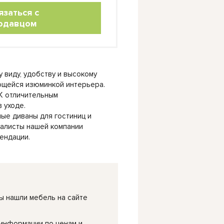
язаться с
одавцом
 виду, удобству и высокому
ающейся изюминкой интерьера.
К отличительным
 уходе.
ые диваны для гостиниц и
иалисты нашей компании
ендации.
ы нашли мебель на сайте
 информации по ценам и