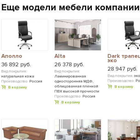
Еще модели мебели компании
Аполло
Alta
Dark трапе
эко
36 892 руб.
26 378 руб.
28 947 руб.
Вид покрытия:
Вид покрытия:
Вид покрытия:
эк
натуральная кожа
Ламинированная
Производство:
Ро
Производство:
Россия
односторонняя МДФ,
облицованная пленкой
В корзину
В корзину
ПВХ высокой прочности
Производство:
Россия
В корзину