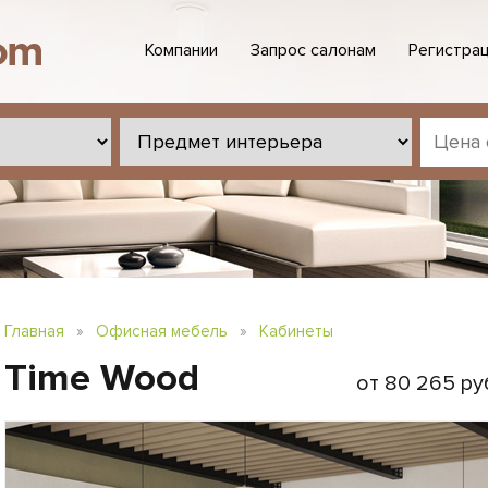
Компании
Запрос салонам
Регистрац
Главная
»
Офисная мебель
»
Кабинеты
Time Wood
от 80 265 ру