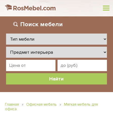
Поиск
мебели
Главная
»
Офисная мебель
»
Мягкая мебель для
офиса