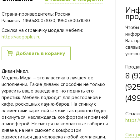
Инф
Страна-производитель: Россия
про
Размеры: 1460х800х1030, 1950х800х1030
Чтобы
Ссылка на страничку модели мебели:
инфор
https://aegoplus.ru
Вас пр
связы
Добавить в корзину
указан
Прода
Диван Мидл.
8 (9
Модель Мидл – это классика в лучшем ее
исполнении. Такие диваны способны не только
(925
украсить ваше заведение, но поднять его
(499
престиж. Мебель подходит для ресторанов и
кафе, роскошных лаунж-баров. На спинку с
элементами каретной стяжки так приятно будет
Ссылка
откинуться, наслаждаясь комфортом и приятной
https:/
атмосферой. Несмотря на компактные габариты
дивана, на нем сможет с комфортом
Смотр
разместиться два человека любой комплекции.