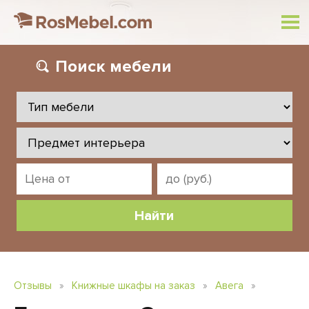
Поиск
мебели
Отзывы
»
Книжные шкафы на заказ
»
Авега
»