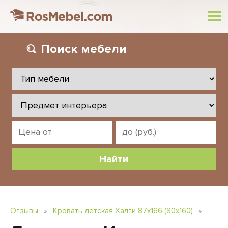
Поиск
мебели
Отзывы
»
Кровать детская Халти 87х166 (80х160)
»