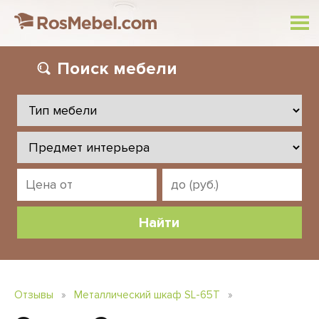
Поиск
мебели
Отзывы
»
Металлический шкаф SL-65Т
»