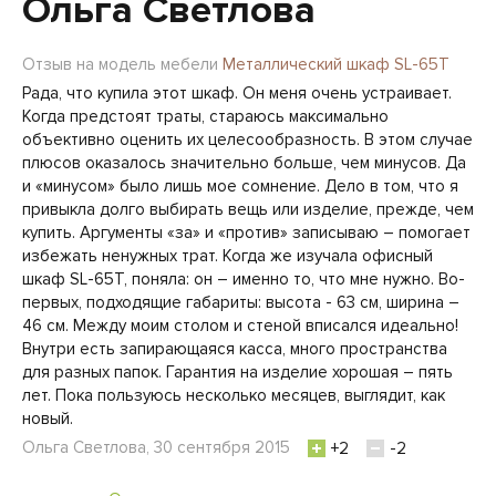
Ольга Светлова
Отзыв на модель мебели
Металлический шкаф SL-65Т
Рада, что купила этот шкаф. Он меня очень устраивает.
Когда предстоят траты, стараюсь максимально
объективно оценить их целесообразность. В этом случае
плюсов оказалось значительно больше, чем минусов. Да
и «минусом» было лишь мое сомнение. Дело в том, что я
привыкла долго выбирать вещь или изделие, прежде, чем
купить. Аргументы «за» и «против» записываю – помогает
избежать ненужных трат. Когда же изучала офисный
шкаф SL-65Т, поняла: он – именно то, что мне нужно. Во-
первых, подходящие габариты: высота - 63 см, ширина –
46 см. Между моим столом и стеной вписался идеально!
Внутри есть запирающаяся касса, много пространства
для разных папок. Гарантия на изделие хорошая – пять
лет. Пока пользуюсь несколько месяцев, выглядит, как
новый.
Ольга Светлова, 30 сентября 2015
+2
-2