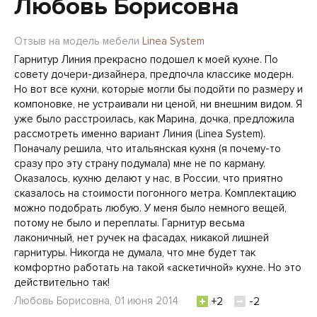
Любовь Борисовна
Отзыв на модель мебели
Linea System
Гарнитур Линия прекрасно подошел к моей кухне. По
совету дочери-дизайнера, предпочла классике модерн.
Но вот все кухни, которые могли бы подойти по размеру и
компоновке, не устраивали ни ценой, ни внешним видом. Я
уже было расстроилась, как Марина, дочка, предложила
рассмотреть именно вариант Линия (Linea System).
Поначалу решила, что итальянская кухня (я почему-то
сразу про эту страну подумала) мне не по карману.
Оказалось, кухню делают у нас, в России, что приятно
сказалось на стоимости погонного метра. Комплектацию
можно подобрать любую. У меня было немного вещей,
потому не было и переплаты. Гарнитур весьма
лаконичный, нет ручек на фасадах, никакой лишней
гарнитуры. Никогда не думала, что мне будет так
комфортно работать на такой «аскетичной» кухне. Но это
действительно так!
Любовь Борисовна, 01 июня 2014
+2
-2