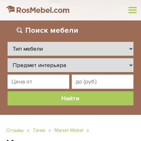
Поиск
мебели
Отзывы
»
Тачки
»
Marsel-Mebel
»