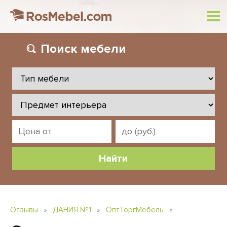
Поиск
мебели
Отзывы
»
ДАНИЯ №1
»
ОптТоргМебель
»