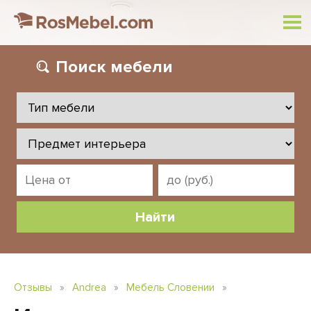
Поиск
мебели
Отзывы
»
Andrea
»
Мебель Словении
»