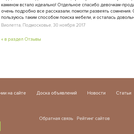
камином встало идеально! Отдельное спасибо девочкам-прода
очень подробно все рассказали, помогли развеять сомнения. 
пользуюсь таким способом поиска мебели, и осталась довольн
Виолетта, Подмосковье, 30 ноября 2017
« в раздел Отзывы
нии на сайте
Доска объявлений
Новости
Статьи
Обратная связь
Рейтинг сайтов