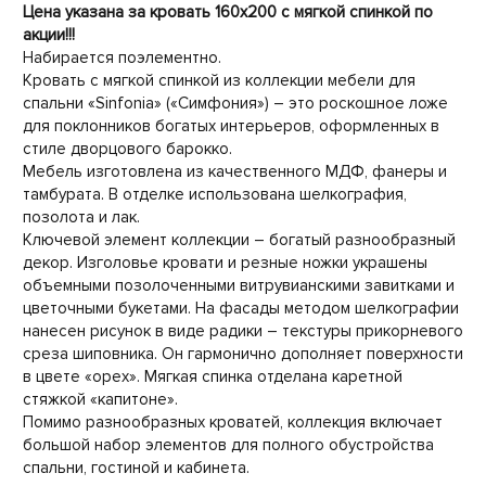
Цена указана за кровать 160х200 с мягкой спинкой по
акции!!!
Набирается поэлементно.
Кровать с мягкой спинкой из коллекции мебели для
спальни «Sinfonia» («Симфония») – это роскошное ложе
для поклонников богатых интерьеров, оформленных в
стиле дворцового барокко.
Мебель изготовлена из качественного МДФ, фанеры и
тамбурата. В отделке использована шелкография,
позолота и лак.
Ключевой элемент коллекции – богатый разнообразный
декор. Изголовье кровати и резные ножки украшены
объемными позолоченными витрувианскими завитками и
цветочными букетами. На фасады методом шелкографии
нанесен рисунок в виде радики – текстуры прикорневого
среза шиповника. Он гармонично дополняет поверхности
в цвете «орех». Мягкая спинка отделана каретной
стяжкой «капитоне».
Помимо разнообразных кроватей, коллекция включает
большой набор элементов для полного обустройства
спальни, гостиной и кабинета.