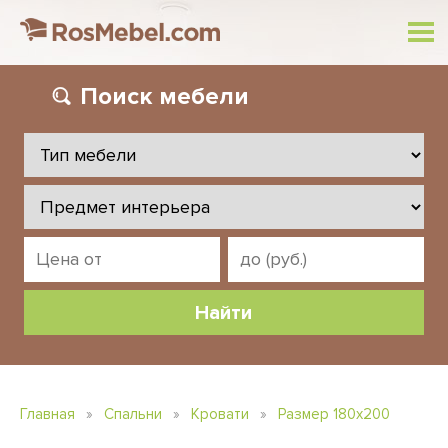
Поиск
мебели
Главная
»
Спальни
»
Кровати
»
Размер 180х200