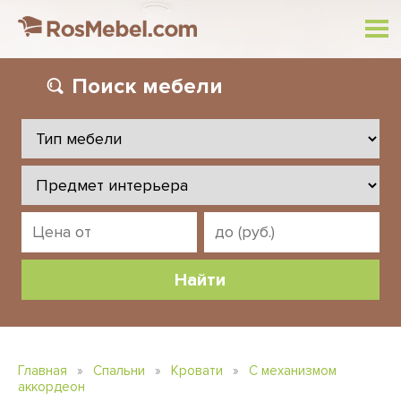
Поиск
мебели
Главная
»
Спальни
»
Кровати
»
С механизмом
аккордеон