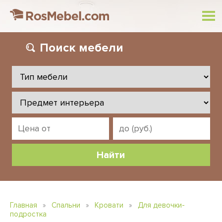
Поиск
мебели
Главная
»
Спальни
»
Кровати
»
Для девочки-
подростка