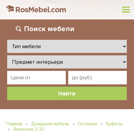
Поиск
мебели
Главная
»
Домашняя мебель
»
Гостиные
»
Буфеты
»
Валенсия 2-33