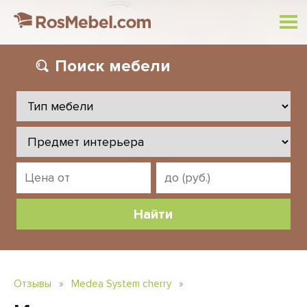
Поиск
мебели
Отзывы
»
Medea System cherry
»