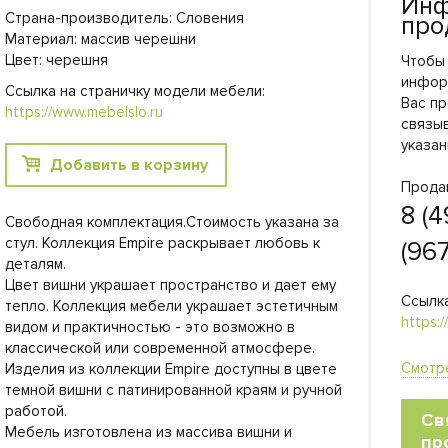
Инф
Страна-производитель: Словения
про
Материал: массив черешни
Цвет: черешня
Чтобы
инфор
Ссылка на страничку модели мебели:
Вас пр
https://www.mebelslo.ru
связы
указан
Добавить в корзину
Прода
8 (4
Свободная комплектация.Стоимость указана за
стул. Коллекция Empire раскрывает любовь к
(96
деталям.
Цвет вишни украшает пространство и дает ему
Ссылка
тепло. Коллекция мебели украшает эстетичным
https:
видом и практичностью - это возможно в
классической или современной атмосфере.
Смотр
Изделия из коллекции Empire доступны в цвете
темной вишни с патинированной краям и ручной
работой.
Св
Мебель изготовлена из массива вишни и
пр