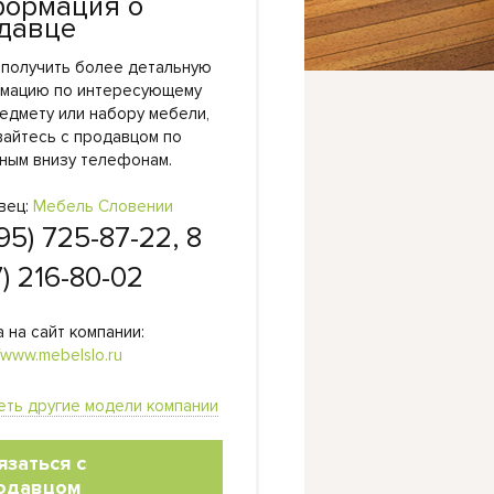
ормация о
давце
 получить более детальную
мацию по интересующему
едмету или набору мебели,
вайтесь с продавцом по
ным внизу телефонам.
вец:
Мебель Словении
95) 725-87-22, 8
7) 216-80-02
 на сайт компании:
//www.mebelslo.ru
еть другие модели компании
язаться с
одавцом