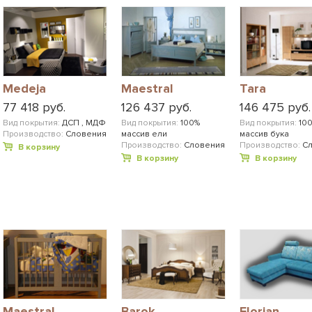
Medeja
Maestral
Tara
77 418 руб.
126 437 руб.
146 475 руб.
Вид покрытия:
ДСП , МДФ
Вид покрытия:
100%
Вид покрытия:
10
Производство:
Словения
массив ели
массив бука
Производство:
Словения
Производство:
С
В корзину
В корзину
В корзину
Maestral
Barok
Florjan