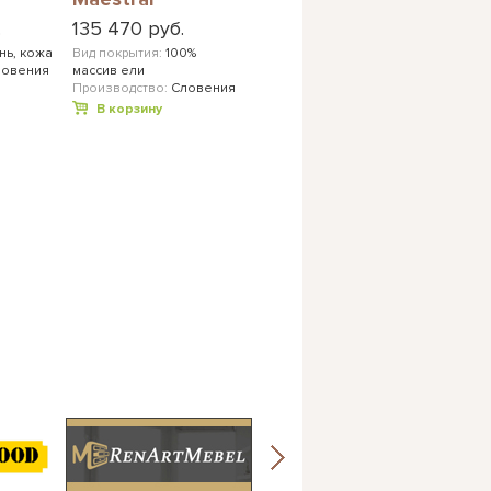
.
135 470 руб.
нь, кожа
Вид покрытия:
100%
ловения
массив ели
Производство:
Словения
В корзину