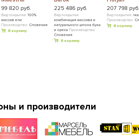
99 820 руб.
225 486 руб.
207 798 руб
Вид покрытия:
100%
Вид покрытия:
Вид покрытия:
тка
массив ели
комбинация массива и
Производство:
С
Производство:
Словения
натурального шпона бука
В корзину
и ореха
Производство:
В корзину
Словения
В корзину
оны и производители