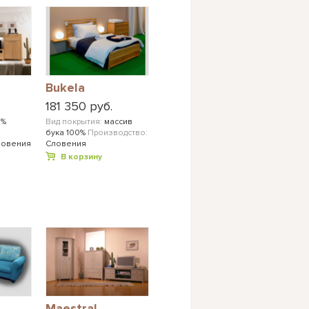
Bukela
181 350 руб.
0%
Вид покрытия:
массив
бука 100%
Производство:
ловения
Словения
В корзину
Maestral