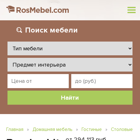
Поиск
мебели
Главная
»
Домашняя мебель
»
Гостиные
»
Столовые
от 294 113 руб.