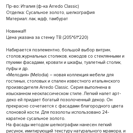
Пр-во: Италия (ф-ка Arredo Classic)
Отделка: Сусальное золото, шелкография
Материал: лак, мдф, тамбурат
Новинка!!!
Цена указана за стенку ТВ (205*61*220)
Набирается поэлементно, большой выбор витрин,
столов,журнальных столиков, комодов со стеклянными и
глухими фасадами, кровати и шкафы, туалетный столик,
пуфы и др.
«Мелодия» (Melodia) – новая коллекция мебели для
гостиных, столовых и спален известного итальянского
производителя Arredo Classic. Серия выполнена в
изысканном неоклассическом стиле. Легкий налет арт-
деко ей придает богатый позолоченный декор. Он
прекрасно сочетается с фасадами благородного цвета
слоновой кости. Для позолоты использовано 24-
каратное сусальное золото.
На фасады методом шелкографии нанесен легкий
рисунок, имитирующий текстуру натурального мрамора, и