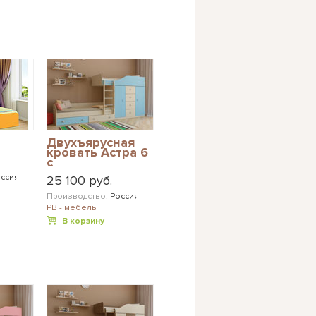
Двухъярусная
кровать Астра 6
с
разноцветными
ссия
25 100 руб.
фасадами
Производство:
Россия
РВ - мебель
В корзину