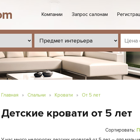
Компании
Запрос салонам
Регистрац
Главная
»
Спальни
»
Кровати
»
От 5 лет
Детские кровати от 5 лет
п
Сортировать:
У нас много недорогих детских кроватей от 5 лет – для мальч