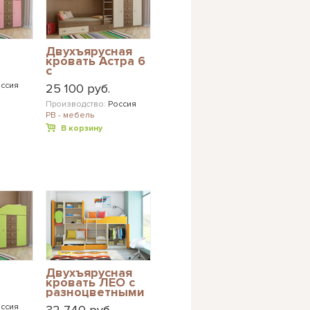
Двухъярусная
кровать Астра 6
с
разноцветными
ссия
25 100 руб.
фасадами
Производство:
Россия
РВ - мебель
В корзину
Двухъярусная
кровать ЛЕО с
разноцветными
фасадами
ссия