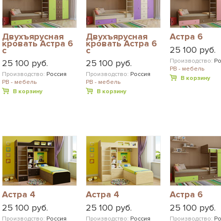
Двухъярусная
Двухъярусная
Астра 6
кровать Астра 6
кровать Астра 6
25 100 руб.
с
с
разноцветными
разноцветными
Производство:
Ро
25 100 руб.
25 100 руб.
фасадами
фасадами
РВ - мебель
Производство:
Россия
Производство:
Россия
В корзину
РВ - мебель
РВ - мебель
В корзину
В корзину
Астра 4
Астра 4
Астра 6
25 100 руб.
25 100 руб.
25 100 руб.
Производство:
Россия
Производство:
Россия
Производство:
Ро