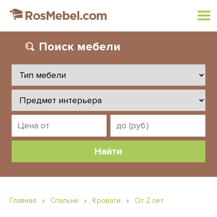
Поиск
мебели
Главная
»
Спальни
»
Кровати
»
От 2 лет