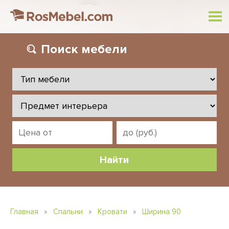
Поиск
мебели
Главная
»
Спальни
»
Кровати
»
Ширина 90