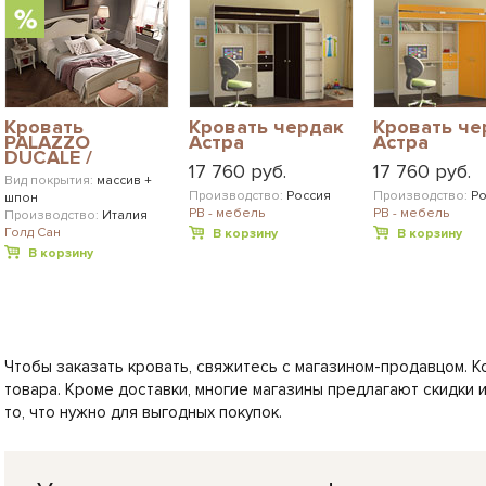
Кровать
Кровать чердак
Кровать че
PALAZZO
Астра
Астра
DUCALE /
17 760 руб.
17 760 руб.
ПАЛАЦЦО
Вид покрытия:
массив +
ДЮКАЛЕ
Производство:
Россия
Производство:
Ро
шпон
РВ - мебель
РВ - мебель
Производство:
Италия
Голд Сан
В корзину
В корзину
В корзину
Чтобы заказать кровать, свяжитесь с магазином-продавцом. К
товара. Кроме доставки, многие магазины предлагают скидки 
то, что нужно для выгодных покупок.