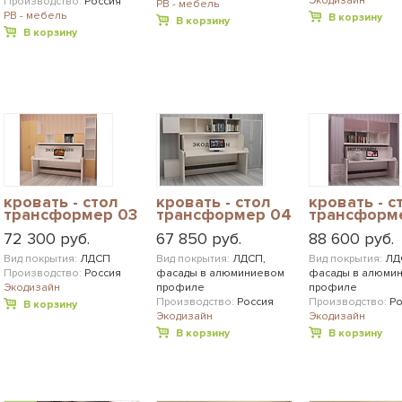
Экодизайн
Производство:
Россия
РВ - мебель
РВ - мебель
В корзину
В корзину
В корзину
кровать - стол
кровать - стол
кровать - с
трансформер 03
трансформер 04
трансформ
72 300 руб.
67 850 руб.
88 600 руб.
Вид покрытия:
ЛДСП
Вид покрытия:
ЛДСП,
Вид покрытия:
ЛД
Производство:
Россия
фасады в алюминиевом
фасады в алюми
Экодизайн
профиле
профиле
Производство:
Россия
Производство:
Ро
В корзину
Экодизайн
Экодизайн
В корзину
В корзину