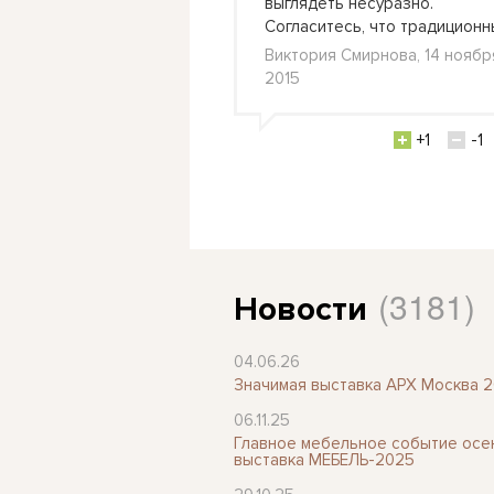
выглядеть несуразно.
, я именно так и
Согласитесь, что традицион
НО, время прошло и
Виктория Смирнова, 14 ноябр
 фан
2015
, Москва, 12 августа
+1
-1
+5
-0
(3181)
Новости
04.06.26
Значимая выставка АРХ Москва 
06.11.25
Главное мебельное событие осен
выставка МЕБЕЛЬ-2025