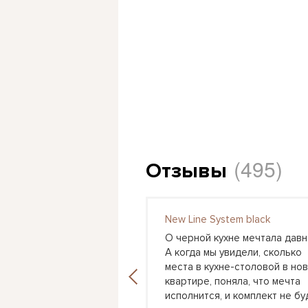
(495)
Отзывы
ьерт 1-4 (Мебель
New Line System black
О черной кухне мечтала давн
думала, такие комоды
А когда мы увидели, сколько
ти только на кухне у
места в кухне-столовой в но
я помню, у моей
квартире, поняла, что мечта
был подобный комод-
исполнится, и комплект не бу
когда я была