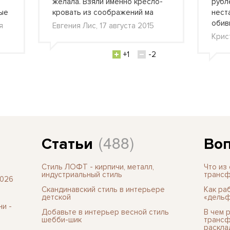
желала. Взяли именно кресло-
рубл
ные
кровать из соображений ма
нест
обив
я
Евгения Лис, 17 августа 2015
Крис
+1
-2
(488)
Статьи
Воп
Стиль ЛОФТ - кирпичи, металл,
Что из
индустриальный стиль
трансф
2026
Скандинавский стиль в интерьере
Как ра
детской
«дельф
и -
Добавьте в интерьер весной стиль
В чем 
шебби-шик
трансф
раскла