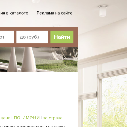
ия в каталоге
Реклама на сайте
по имени
 цене
|
|
по стране
низмом, одноместные и на двоих.