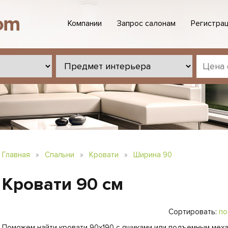
Компании
Запрос салонам
Регистрац
Главная
»
Спальни
»
Кровати
»
Ширина 90
Кровати 90 см
Сортировать:
по
Поможем найти кровати 90х190 с ящиками или подъемным меха