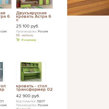
ная
Двухъярусная
тра 6
кровать Астра 6
с
ными
разноцветными
25 100 руб.
фасадами
ссия
Производство:
Россия
РВ - мебель
В корзину
тол
кровать - стол
ер
трансформер 02
42 900 руб.
СП
Вид покрытия:
ЛДСП
ссия
Производство:
Россия