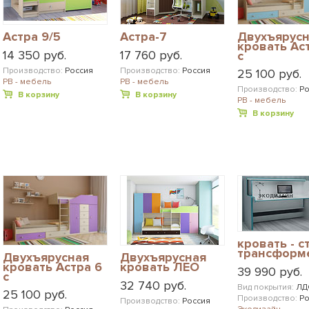
Астра 9/5
Астра-7
Двухъярус
кровать Ас
14 350 руб.
17 760 руб.
с
разноцвет
Производство:
Россия
Производство:
Россия
25 100 руб.
фасадами
РВ - мебель
РВ - мебель
Производство:
Ро
В корзину
В корзину
РВ - мебель
В корзину
кровать - с
трансформ
Двухъярусная
Двухъярусная
кровать Астра 6
кровать ЛЕО
39 990 руб.
с
32 740 руб.
разноцветными
Вид покрытия:
ЛД
25 100 руб.
фасадами
Производство:
Ро
Производство:
Россия