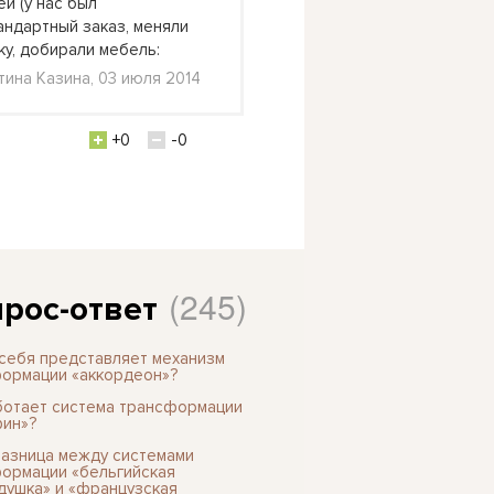
ей (у нас был
тот же день помчалась 
андартный заказ, меняли
магазин «Берлиоз» заказ
ку, добирали мебель:
В
тина Казина, 03 июля 2014
Валерия-не-певица, 12 
2015
+0
-0
+0
(245)
рос-ответ
 себя представляет механизм
ормации «аккордеон»?
ботает система трансформации
ин»?
разница между системами
ормации «бельгийская
душка» и «французская