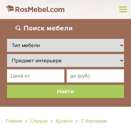
Поиск
мебели
Главная
»
Спальни
»
Кровати
»
С бортиками