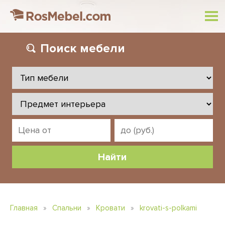
Поиск
мебели
Главная
»
Спальни
»
Кровати
»
krovati-s-polkami