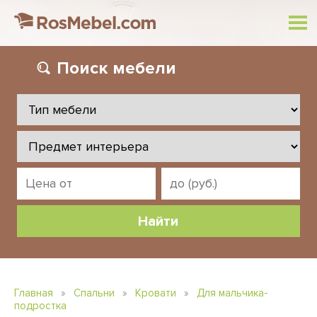
Поиск
мебели
Главная
»
Спальни
»
Кровати
»
Для мальчика-
подростка