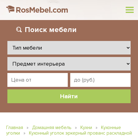
Поиск
мебели
Главная
»
Домашняя мебель
»
Кухни
»
Кухонные
уголки
»
Кухонный уголок эркерный прованс раскладной