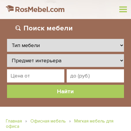
Поиск
мебели
Главная
»
Офисная мебель
»
Мягкая мебель для
офиса