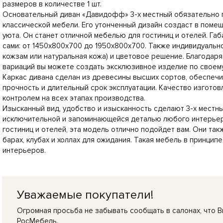
размеров в количестве 1 шт.
Основательный диван «Давидофф» 3-х местный обязательно 
классической мебели. Его утонченный дизайн создаст в поме
уюта. Он станет отличной мебелью для гостиниц и отелей. Га
сами: от 1450х800х700 до 1950х800х700. Также индивидуально
кожзам или натуральная кожа) и цветовое решение. Благодар
вариаций вы можете создать эксклюзивное изделие по своему
Каркас дивана сделан из древесины высших сортов, обеспе
прочность и длительный срок эксплуатации. Качество изгото
контролем на всех этапах производства.
Изысканный вид, удобство и изысканность сделают 3-х мест
исключительной и запоминающейся деталью любого интерьера
гостиниц и отелей, эта модель отлично подойдет вам. Они та
барах, клубах и холлах для ожидания. Такая мебель в принцип
интерьеров.
Уважаемые покупатели!
Огромная просьба не забывать сообщать в салонах, что В
РосМебель.