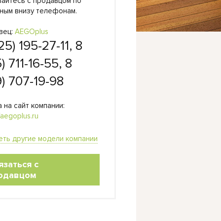
вайтесь с продавцом по
ным внизу телефонам.
вец:
AEGOplus
25) 195-27-11, 8
) 711-16-55, 8
) 707-19-98
 на сайт компании:
/aegoplus.ru
еть другие модели компании
язаться с
одавцом