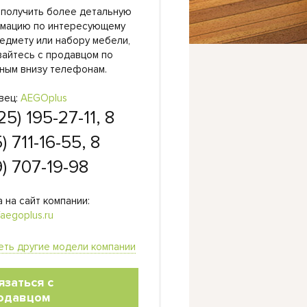
 получить более детальную
мацию по интересующему
едмету или набору мебели,
вайтесь с продавцом по
ным внизу телефонам.
вец:
AEGOplus
25) 195-27-11, 8
) 711-16-55, 8
) 707-19-98
 на сайт компании:
/aegoplus.ru
еть другие модели компании
язаться с
одавцом