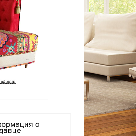
ормация о
давце