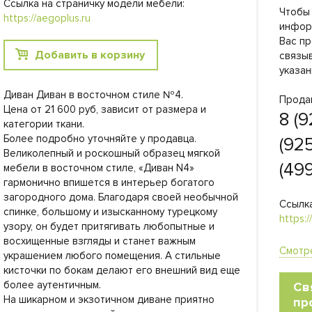
Ссылка на страничку модели мебели:
Чтобы
https://aegoplus.ru
инфор
Вас пр
Добавить в корзину
связы
указан
Диван Диван в восточном стиле №4.
Прода
Цена от 21 600 руб, зависит от размера и
8 (9
категории ткани.
Более подробно уточняйте у продавца.
(925
Великолепный и роскошный образец мягкой
(499
мебели в восточном стиле, «Диван N4»
гармонично впишется в интерьер богатого
загородного дома. Благодаря своей необычной
Ссылка
спинке, большому и изысканному турецкому
https:/
узору, он будет притягивать любопытные и
восхищенные взгляды и станет важным
Смотр
украшением любого помещения. А стильные
кисточки по бокам делают его внешний вид еще
более аутентичным.
Св
На шикарном и экзотичном диване приятно
пр