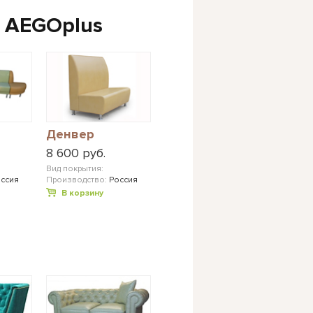
 AEGOplus
Денвер
8 600 руб.
Вид покрытия:
ссия
Производство:
Россия
В корзину